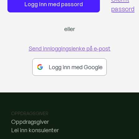
Logg inn med passord
passord
eller
Send innloggingslenke på e‑post
Logg inn med Google
OPPDRAGSGIVER
Oppdragsgiver
Lei inn konsulenter