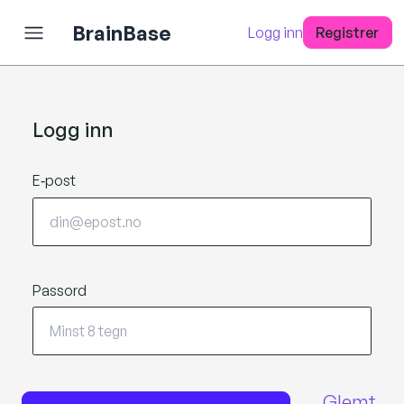
BrainBase
Logg inn
Registrer
Logg inn
E‑post
Passord
Glemt